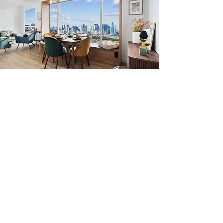
Photo : développement d'une offre de lofts
entièrement configurables destinés à une clientèle
d'urbains convaincus qui privilégient les espaces à
vivre - Bouygues Immobilier-2022
Prototypage et tests utilsateurs
Confrontez vos idées et vos
projets à la réalité en donnant à
voir avant de construire
Prototypage virtuel